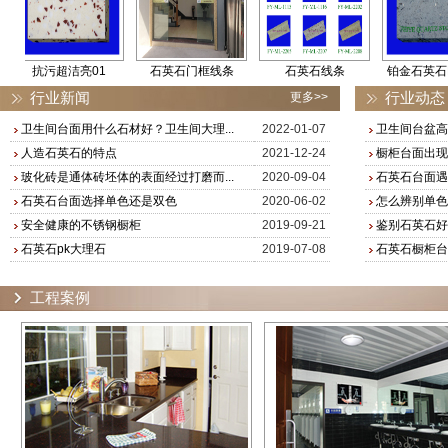
抗污超洁亮01
石英石门框线条
石英石线条
铂金石英石FY-99..
行业新闻
行业动态
更多>>
卫生间台面用什么石材好？卫生间大理...
2022-01-07
卫生间台盆高
人造石英石的特点
2021-12-24
橱柜台面出现
玻化砖是通体砖坯体的表面经过打磨而...
2020-09-04
石英石台面遇
石英石台面选择单色还是双色
2020-06-02
怎么辨别单色
安全健康的不锈钢橱柜
2019-09-21
鉴别石英石好
石英石pk大理石
2019-07-08
石英石橱柜台
工程案例