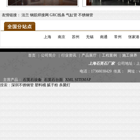
友情链接：
法兰
钢筋焊接网
GRC线条
气缸管
不锈钢管
上海
南京
苏州
无锡
南通
常州
张家港
首页
|
公司简介
|
行业资讯
|
产品展厅
|
工程案例
|
施工保养
上海石英石厂家
公司地址：上海
电话：17368038429 传真： 网址：
主营产品：
石英石设备
|
石英石台面
|
XML
SITEMAP
搜索：
深圳不锈钢管
塑料桶
腻子粉
杀菌灯