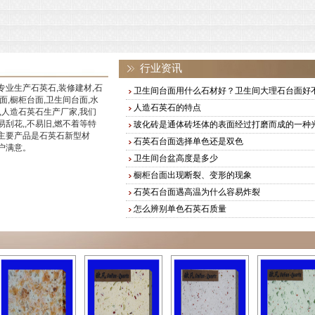
行业资讯
专业生产石英石,装修建材,石
卫生间台面用什么石材好？卫生间大理石台面好
面,橱柜台面,卫生间台面,水
人造石英石的特点
,人造石英石生产厂家,我们
刮花,,不易旧,燃不着等特
玻化砖是通体砖坯体的表面经过打磨而成的一种
主要产品是石英石新型材
石英石台面选择单色还是双色
户满意。
卫生间台盆高度是多少
橱柜台面出现断裂、变形的现象
石英石台面遇高温为什么容易炸裂
怎么辨别单色石英石质量