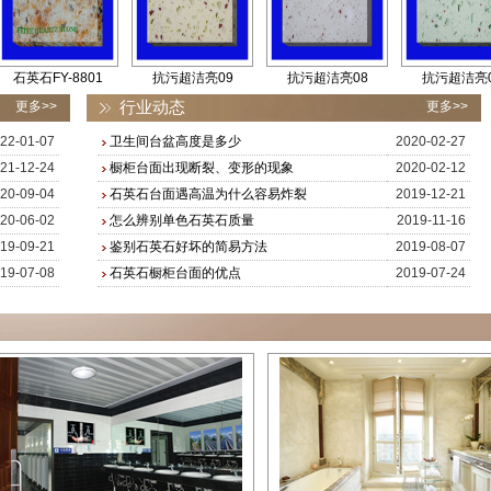
Y-8801
抗污超洁亮09
抗污超洁亮08
抗污超洁亮07
行业动态
更多>>
更多>>
22-01-07
卫生间台盆高度是多少
2020-02-27
21-12-24
橱柜台面出现断裂、变形的现象
2020-02-12
20-09-04
石英石台面遇高温为什么容易炸裂
2019-12-21
20-06-02
怎么辨别单色石英石质量
2019-11-16
19-09-21
鉴别石英石好坏的简易方法
2019-08-07
19-07-08
石英石橱柜台面的优点
2019-07-24