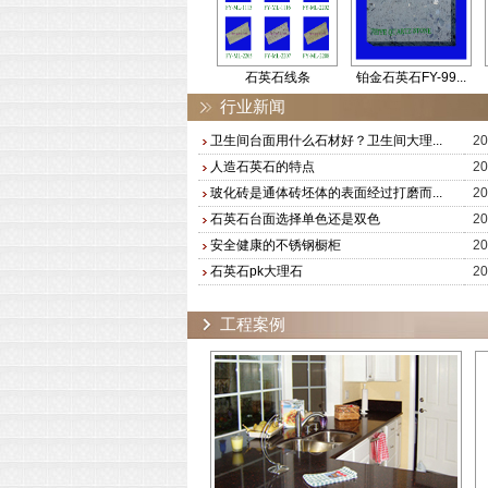
1
石英石门框线条
石英石线条
铂金石英石FY-99...
石英石F
行业新闻
卫生间台面用什么石材好？卫生间大理...
20
人造石英石的特点
20
玻化砖是通体砖坯体的表面经过打磨而...
20
石英石台面选择单色还是双色
20
安全健康的不锈钢橱柜
20
石英石pk大理石
20
工程案例