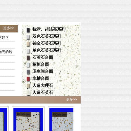
更多>>
抗污、超洁亮系列
双色石英石系列
不好？
铂金石英石系列
单色石英石系列
光亮的砖
石英石台面
橱柜台面
卫生间台面
水槽台面
人造大理石
人造石英石
更多>>